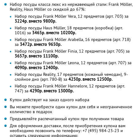
Набор посуды класса люкс из нержавеющей стали: Frank Möller,
Reality, Haus Möller со скидкой до 67%:
Набор посуды Frank Möller Vera, 12 предметов (арт. 703) за
3224р. вместо 9800р.
Набор посуды Haus Müller, 18 предметов (коробка) (арт.
1016) за
3465р. вместо 10200р.
Набор посуды Frank Möller Arabella, 16 предметов (арт. 718)
за
3472р. вместо 9650р.
Набор посуды Frank Möller Finia, 12 предметов (арт. 705) за
3657р. вместо 11100р.
Набор посуды Frank Möller Leona, 12 предметов (арт. 707) за
4090р. вместо 12400р.
Набор посуды Reality, 17 предметов (кожаный чемодан), 9-
слойное дно (арт. 780-В) за
4250р. вместо 12500р.
Набор посуды Frank Möller Hannelore, 12 предметов (арт.
747) за
4290р. вместо 13000р.
Купон действует на заказ одного набора
Вы можете приобрести один купон для себя и неограниченное
количество в подарок
Предъявляйте распечатанный купон при получении товара
Для оформления доставки, после приобретения купона вам
необходимо позвонить по телефону: +7 (495) 984-23-23 и
оставить следующую информацию: