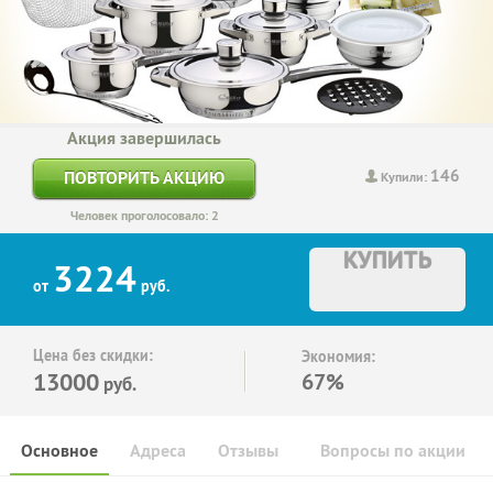
Акция завершилась
146
ПОВТОРИТЬ АКЦИЮ
Купили:
Человек проголосовало: 2
КУПИТЬ
3224
от
руб.
Цена без скидки:
Экономия:
13000
67%
руб.
Основное
Адреса
Отзывы
Вопросы по акции