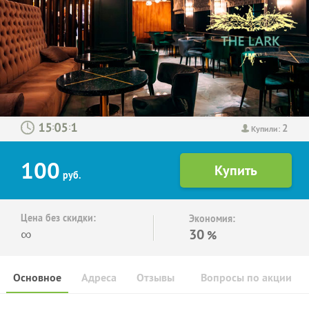
2
:
:
Купили:
100
руб.
Цена без скидки:
Экономия:
∞
30
%
Основное
Адреса
Отзывы
Вопросы по акции