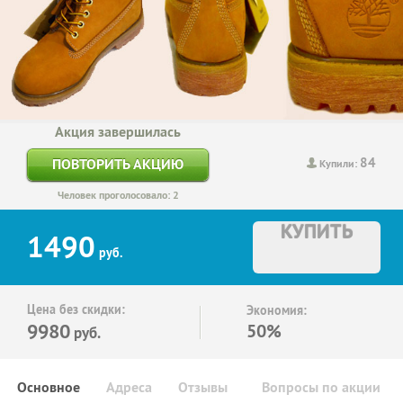
Акция завершилась
84
ПОВТОРИТЬ АКЦИЮ
Купили:
Человек проголосовало: 2
КУПИТЬ
1490
руб.
Цена без скидки:
Экономия:
9980
50%
руб.
Основное
Адреса
Отзывы
Вопросы по акции