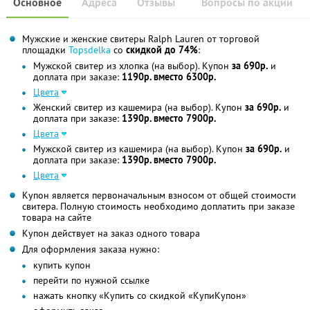
Основное
Адреса
Отзывы
Вопросы по акции
Мужские и женские свитеры Ralph Lauren от торговой
площадки
Topsdelka
со
скидкой до 74%
:
Мужской свитер из хлопка (на выбор). Купон
за 690р.
и
доплата при заказе:
1190р. вместо 6300р.
Цвета
Женский свитер из кашемира (на выбор). Купон
за 690р.
и
доплата при заказе:
1390р. вместо 7900р.
Цвета
Мужской свитер из кашемира (на выбор). Купон
за 690р.
и
доплата при заказе:
1390р. вместо 7900р.
Цвета
Купон является первоначальным взносом от общей стоимости
свитера. Полную стоимость необходимо доплатить при заказе
товара на сайте
Купон действует на заказ одного товара
Для оформления заказа нужно:
купить купон
перейти по нужной ссылке
нажать кнопку «Купить со скидкой «КупиКупон»