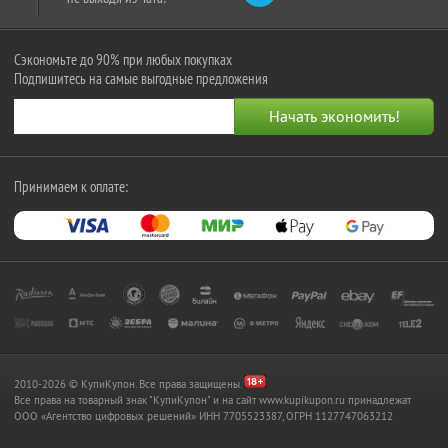
Сэкономьте до 90% при любых покупках
Подпишитесь на самые выгодные предложения
Принимаем к оплате:
2010-2026 © КупиКупон. Все права защищены.
Все права на товарный знак "КупиКупон" и на сайт www.kupikupon.ru принадлежат
OOO «Агентство цифровых решений» ИНН 7705523387, ОГРН 1127747063212