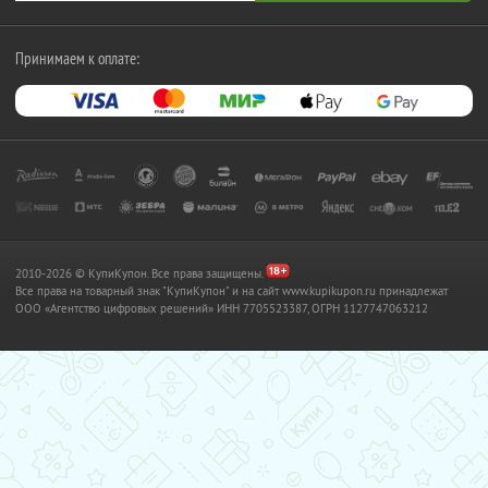
Принимаем к оплате:
2010-2026 © КупиКупон. Все права защищены.
Все права на товарный знак "КупиКупон" и на сайт www.kupikupon.ru принадлежат
OOO «Агентство цифровых решений» ИНН 7705523387, ОГРН 1127747063212