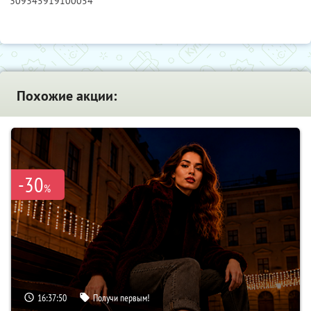
309345919100054
Похожие акции:
-30
%
16:37:49
Получи первым!