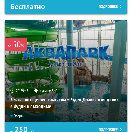
Бесплатно
ПОДРОБНЕЕ
50
%
до
20:59:45
Купили:
340
3 часа посещения аквапарка «Родео Драйв» для двоих
в будни и выходные
Озерки
250
ПОДРОБНЕЕ
от
руб.