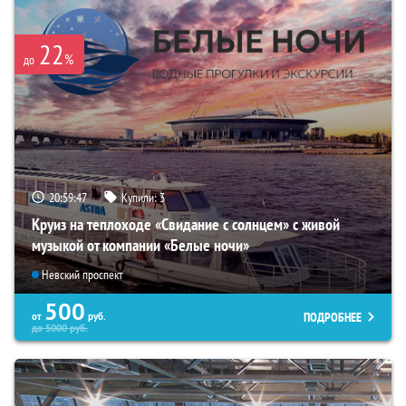
22
%
до
20:59:45
Купили:
3
Круиз на теплоходе «Свидание с солнцем» с живой
музыкой от компании «Белые ночи»
Невский проспект
500
ПОДРОБНЕЕ
от
руб.
до
5000
руб.