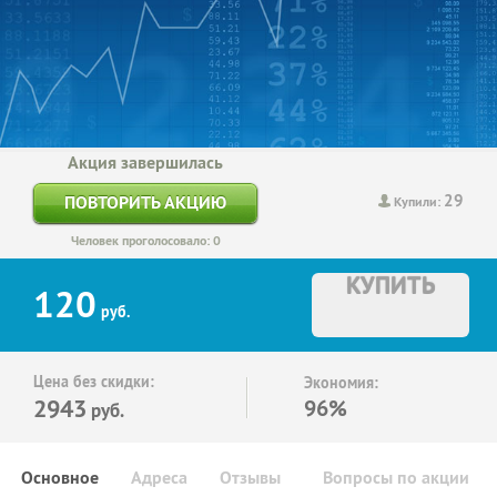
Акция завершилась
29
ПОВТОРИТЬ АКЦИЮ
Купили:
Человек проголосовало: 0
КУПИТЬ
120
руб.
Цена без скидки:
Экономия:
2943
96%
руб.
Основное
Адреса
Отзывы
Вопросы по акции