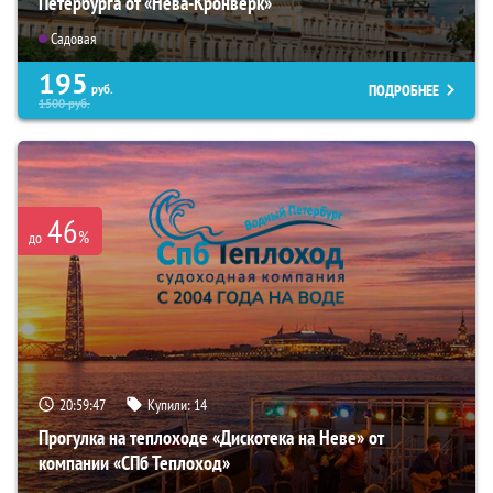
Петербурга от «Нева-Кронверк»
Садовая
195
ПОДРОБНЕЕ
руб.
1500
руб.
46
%
до
20:59:45
Купили:
14
Прогулка на теплоходе «Дискотека на Неве» от
компании «СПб Теплоход»