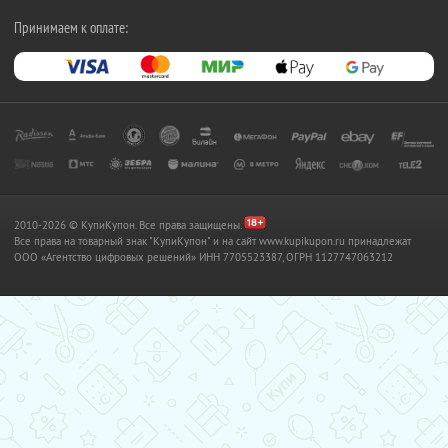
Принимаем к оплате:
2010-2026 © КупиКупон. Все права защищены.
Все права на товарный знак "КупиКупон" и на сайт www.kupikupon.ru принадлежат
OOO «Агентство цифровых решений» ИНН 7705523387, ОГРН 1127747063212