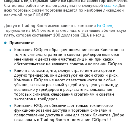
следовать ей, открывая такие же сделки на своем торговом счете.
Статистика работы сигналов доступна по следующей
ссылке
. Для
всех торговых систем торговля ведется по наиболее ликвидной
валютной паре EUR/USD.
Доступ в Trading Room имеют клиенты компании
Fx Open
,
торгующие на ECN счете, и также лица, оплатившие абонентскую
плату, которая составляет 100 долларов США в месяц.
Примечания
:
Компания FXOpen обращает внимание своих Клиентов на
то, что сигналы, стратегии и советы трейдеров являются
мнениями и действиями частных лиц и ни при каких
обстоятельствах не являются советами компании FXOpen.
Клиенты согласны, что, следуя стратегиям экспертов и
других трейдеров, они действуют на свой страх и риск.
Компания FXOpen не несет ответственности за любые
убытки, включая реальный ущерб и упущенную выгоду,
возникшие у трейдеров в результате использования
торговых сигналов, следования стратегиям и советам
экспертов и трейдеров.
Компания FXOpen обеспечивает только техническое
функционирование доступа к торговым сигналам и
предоставление доступа к ним для своих Клиентов. Добро
пожаловать в Trading Room от компании FXOpen !!!