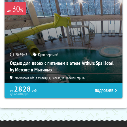
30
%
до
20:59:45
Купи первым!
Отдых для двоих с питанием в отеле Arthurs Spa Hotel
by Mercure в Мытищах
Московская обл., г. Мытищи, д. Ларево, ул. Хвойная, стр. 26
2828
ПОДРОБНЕЕ
от
руб.
до
65700
руб.