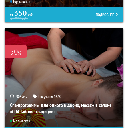
Горьковская
350
ПОДРОБНЕЕ
от
руб.
до
8000
руб.
-50
%
20:59:45
Получили:
1678
Спа-программы для одного и двоих, массаж в салоне
«СПА Тайские традиции»
Маяковская