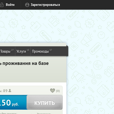
Войти
Зарегистрироваться
27
15
57
Товары
Услуги
Промокоды
ь проживания на базе
89
(0)
и:
150
КУПИТЬ
руб.
 без скидки: