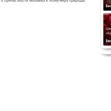
 о причастности человека к этому миру природы.
Бе
Цве
«Бу
Бе