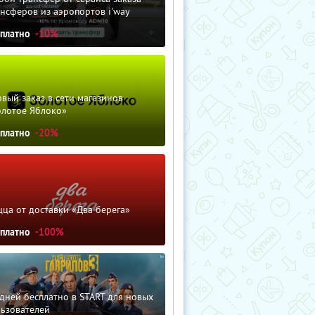
нсферов из аэропортов i'way
сплатно
-10%
вый заказ в сети магазинов
олотое Яблоко»
сплатно
-20%
ца от доставки «Два берега»
сплатно
-100%
дней бесплатно в START для новых
льзователей