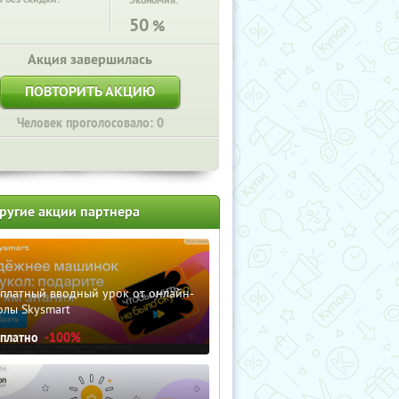
Экономия:
50
%
Акция завершилась
ПОВТОРИТЬ АКЦИЮ
Человек проголосовало: 0
ругие акции партнера
сплатный вводный урок от онлайн-
олы Skysmart
сплатно
-100%