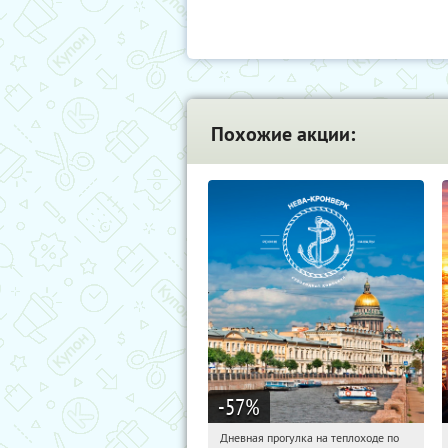
Похожие акции:
-57
%
Дневная прогулка на теплоходе по
18:35:18
Купили:
391