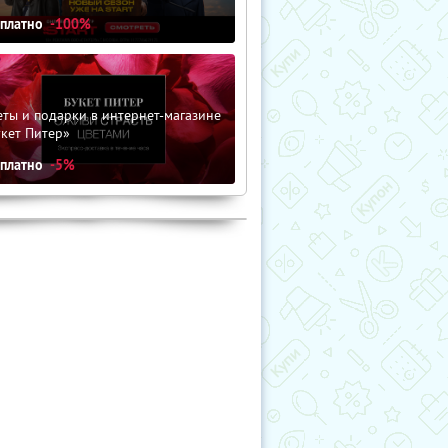
сплатно
-100%
ты и подарки в интернет-магазине
кет Питер»
сплатно
-5%