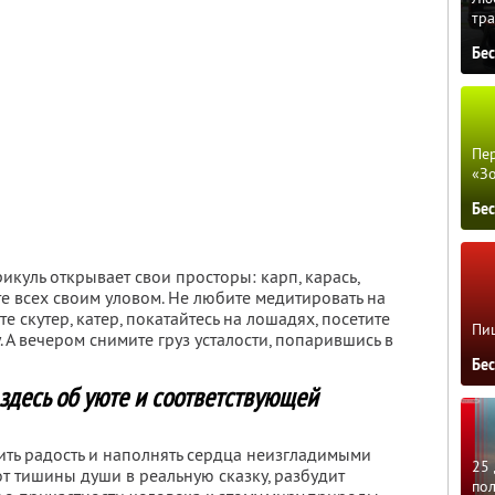
тра
Бе
Пер
«З
Бе
куль открывает свои просторы: карп, карась,
те всех своим уловом. Не любите медитировать на
е скутер, катер, покатайтесь на лошадях, посетите
Пиц
 А вечером снимите груз усталости, попарившись в
Бе
здесь об уюте и соответствующей
ть радость и наполнять сердца неизгладимыми
25 
т тишины души в реальную сказку, разбудит
по