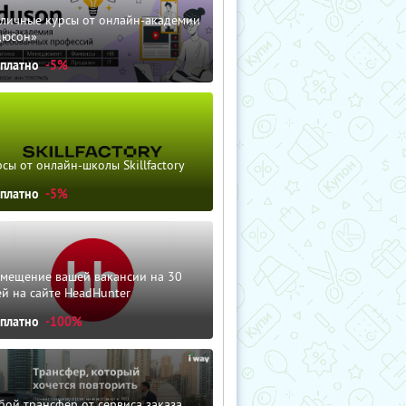
зличные курсы от онлайн-академии
дюсон»
сплатно
-5%
сы от онлайн-школы Skillfactory
сплатно
-5%
змещение вашей вакансии на 30
й на сайте HeadHunter
сплатно
-100%
ой трансфер от сервиса заказа