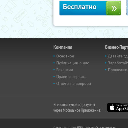
Бесплатно
Компания
Бизнес-Пар
Основное
Давайте сд
Публикации о нас
Заработайт
Вакансии
Прошедши
Правила сервиса
Ответы на вопросы
Все наши купоны доступны
через Мобильное Приложение:
Сэкономьте до 90% при любых покупках