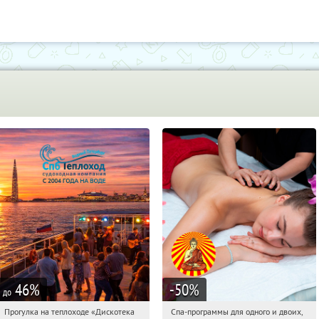
46
%
-50
%
до
Прогулка на теплоходе «Дискотека
Спа-программы для одного и двоих,
18:35:18
Купили:
14
18:35:18
Получили:
1678