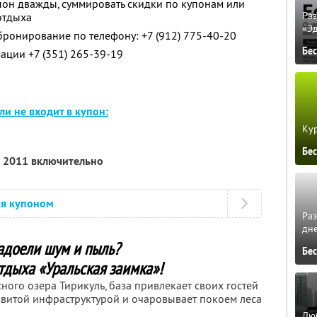
пон дважды, суммировать скидки по купонам или
Ра
отдыха
«Э
ронирование по телефону: +7 (912) 775-40-20
Бе
ации +7 (351) 265-39-19
и не входит в купон:
Кур
Бе
а 2011 включительно
ся купоном
Ра
дне
адоели шум и пыль?
Бе
тдыха «Уральская заимка»!
ого озера Тирикуль, база привлекает своих гостей
витой инфраструктурой и очаровывает покоем леса
Люб