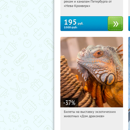
рекам и каналам Петербурга от
Садовая
«Нева-Кронверк»
195
руб.
1500
руб.
-37
%
Билеты на выставку экзотических
18:35:18
Получили:
21
животных «Дом драконов»
Звёздная
Улица Дыбенко
Беговая