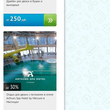
Драйв» для двоих в будни и
Озерки
выходные
250
от
руб.
30
%
до
Отдых для двоих с питанием в отеле
18:35:18
Купи первым!
Arthurs Spa Hotel by Mercure в
Московская обл., г. Мытищи, д.
Мытищах
Ларево, ул. Хвойная, стр. 26