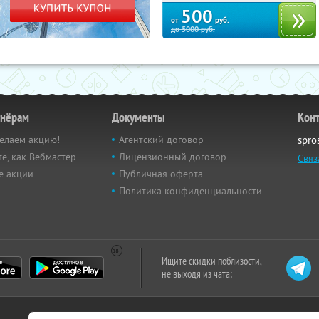
500
от
руб.
до
5000
руб.
тнёрам
Документы
Кон
елаем акцию!
Агентский договор
spro
е, как Вебмастер
Лицензионный договор
Связ
е акции
Публичная оферта
Политика конфиденциальности
Ищите скидки поблизости,
не выходя из чата: