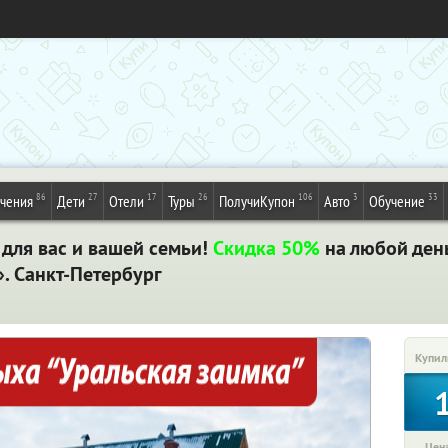
86
27
17
26
106
3
33
ечения
Дети
Отели
Туры
ПолучиКупон
Авто
Обучение
для вас и вашей семьи!
Скидка 50%
на любой ден
. Санкт-Петербург
Купил
Цена