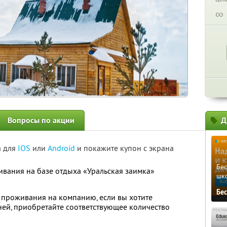
∞
Вопросы по акции
Д
а для
IOS
или
Android
и покажите купон с экрана
Бе
вания на базе отдыха «Уральская заимка»
шк
Бе
ь проживания на компанию, если вы хотите
ней, приобретайте соответствующее количество