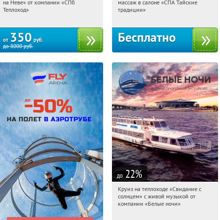
на Неве» от компании «СПб
массаж в салоне «СПА Тайские
Горьковская
Маяковская
Теплоход»
традиции»
350
Бесплатно
от
руб.
до
8000
руб.
22
%
до
Круиз на теплоходе «Свидание с
18:35:18
Купили:
3
солнцем» с живой музыкой от
Невский проспект
компании «Белые ночи»