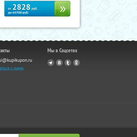
2828
от
руб.
до
65700
руб.
такты
Мы в Соцсетях
si@kupikupon.ru
аться с нами