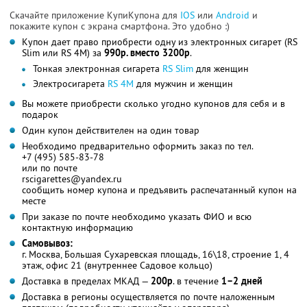
Скачайте приложение КупиКупона для
IOS
или
Android
и
покажите купон с экрана смартфона. Это удобно :)
Купон дает право приобрести одну из электронных сигарет (RS
Slim или RS 4M) за
990р. вместо 3200р
.
Тонкая электронная сигарета
RS Slim
для женщин
Электросигарета
RS 4M
для мужчин и женщин
Вы можете приобрести сколько угодно купонов для себя и в
подарок
Один купон действителен на один товар
Необходимо предварительно оформить заказ по тел.
+7 (495) 585-83-78
или по почте
rscigarettes@yandex.ru
сообщить номер купона и предъявить распечатанный купон на
месте
При заказе по почте необходимо указать ФИО и всю
контактную информацию
Самовывоз:
г. Москва, Большая Сухаревская площадь, 16\18, строение 1, 4
этаж, офис 21 (внутреннее Садовое кольцо)
Доставка в пределах МКАД —
200р
. в течение
1–2 дней
Доставка в регионы осуществляется по почте наложенным