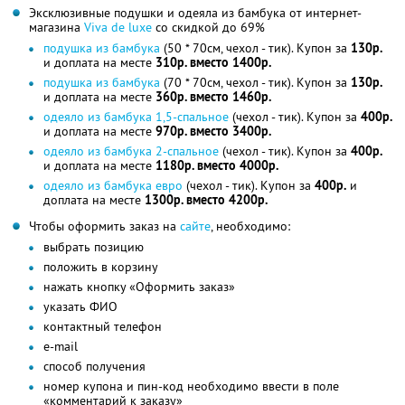
Эксклюзивные подушки и одеяла из бамбука от интернет-
магазина
Viva de luxe
со скидкой до 69%
подушка из бамбука
(50 * 70см, чехол - тик). Купон за
130р.
и доплата на месте
310р. вместо 1400р.
подушка из бамбука
(70 * 70см, чехол - тик). Купон за
130р.
и доплата на месте
360р. вместо 1460р.
одеяло из бамбука 1,5-спальное
(чехол - тик). Купон за
400р.
и доплата на месте
970р. вместо 3400р.
одеяло из бамбука 2-спальное
(чехол - тик). Купон за
400р.
и доплата на месте
1180р. вместо 4000р.
одеяло из бамбука евро
(чехол - тик). Купон за
400р.
и
доплата на месте
1300р. вместо 4200р.
Чтобы оформить заказ на
сайте
, необходимо:
выбрать позицию
положить в корзину
нажать кнопку «Оформить заказ»
указать ФИО
контактный телефон
e-mail
способ получения
номер купона и пин-код необходимо ввести в поле
«комментарий к заказу»