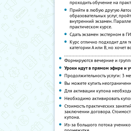
проходить обучение на практ
Прийти в любую другую Авто
образовательных услуг, прой
внутренний экзамен. Паралле
практическом курсе.
Сдать экзамен экстерном в ГИ
Курс отлично подходит для т
категории А или В, но хочет в
Формируются вечерние и групп
Уроки идут в прямом эфире и у
Продолжительность услуги: 3 ме
Вы можете купить неограниченн
Для активации купона необходи
Необходимо активировать купон
Стоимость практических заняти
заключении договора. Стоимость
купона.
Из-за большого потока ученик
промежутке.