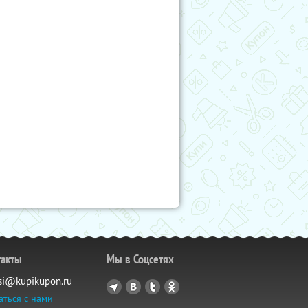
такты
Мы в Соцсетях
si@kupikupon.ru
аться с нами