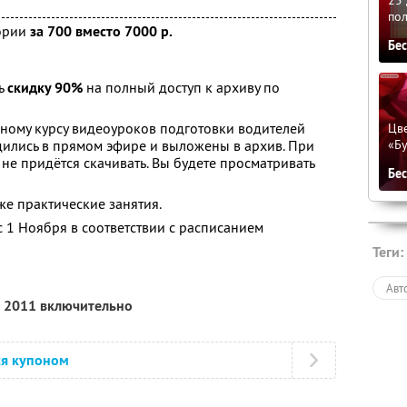
по
ории
за 700 вместо 7000 р.
Бе
ть
скидку 90%
на полный доступ к архиву по
олному курсу видеоуроков подготовки водителей
Цве
«Бу
водились в прямом эфире и выложены в архив. При
не придётся скачивать. Вы будете просматривать
Бе
кже практические занятия.
с 1 Ноября в соответствии с расписанием
Теги:
Авт
я 2011 включительно
ся купоном