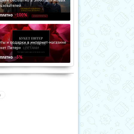
льзователей
сплатно
-100%
ты и подарки в интернет-магазине
кет Питер»
сплатно
-5%
о