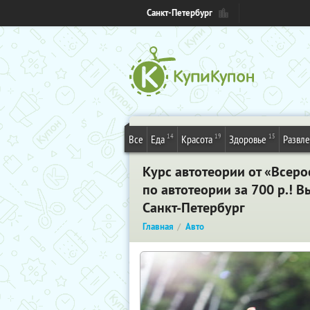
Санкт-Петербург
14
19
15
Все
Еда
Красота
Здоровье
Развл
Курс автотеории от «Всер
по автотеории
за 700 р.
! В
Санкт-Петербург
Главная
Авто