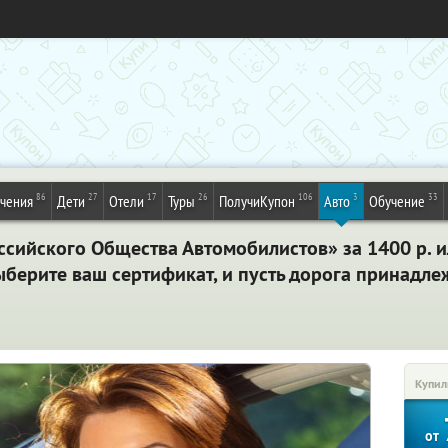
86
27
17
26
106
3
33
ечения
Дети
Отели
Туры
ПолучиКупон
Авто
Обучение
оссийского Общества Автомобилистов»
за 1400 р. 
ыберите ваш сертификат, и пусть дорога принадл
Купил
от