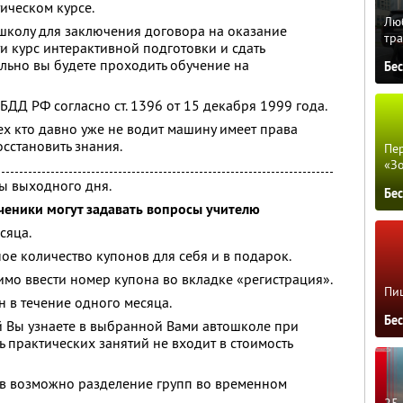
ическом курсе.
Люб
школу для заключения договора на оказание
тра
ти курс интерактивной подготовки и сдать
льно вы будете проходить обучение на
Бе
БДД РФ согласно ст. 1396 от 15 декабря 1999 года.
ех кто давно уже не водит машину имеет права
осстановить знания.
Пер
«З
ы выходного дня.
Бе
ченики могут задавать вопросы учителю
сяца.
ое количество купонов для себя и в подарок.
мо ввести номер купона во вкладке «регистрация».
Пиц
 в течение одного месяца.
Бе
й Вы узнаете в выбранной Вами автошколе при
 практических занятий не входит в стоимость
ов возможно разделение групп во временном
25 