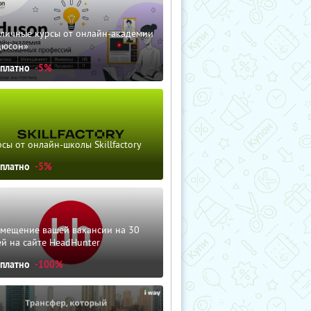
зличные курсы от онлайн-академии
дюсон»
сплатно
-5%
сы от онлайн-школы Skillfactory
сплатно
-5%
змещение вашей вакансии на 30
й на сайте HeadHunter
сплатно
-100%