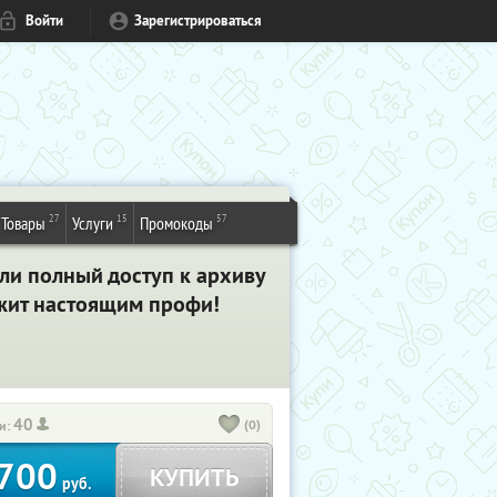
Войти
Зарегистрироваться
27
15
57
Товары
Услуги
Промокоды
или
полный доступ к архиву
ежит настоящим профи!
40
(0)
и:
700
КУПИТЬ
руб.