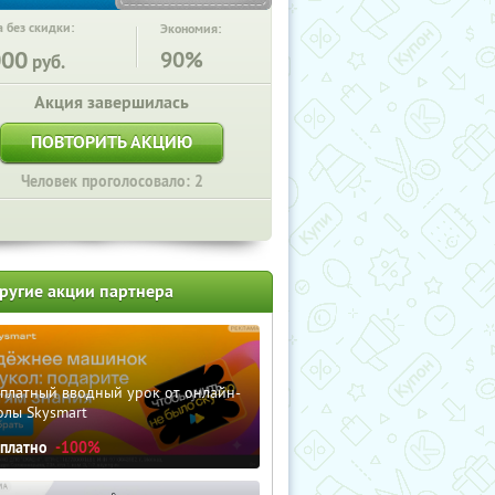
 без скидки:
Экономия:
000
90%
руб.
Акция завершилась
ПОВТОРИТЬ АКЦИЮ
Человек проголосовало: 2
ругие акции партнера
сплатный вводный урок от онлайн-
олы Skysmart
сплатно
-100%