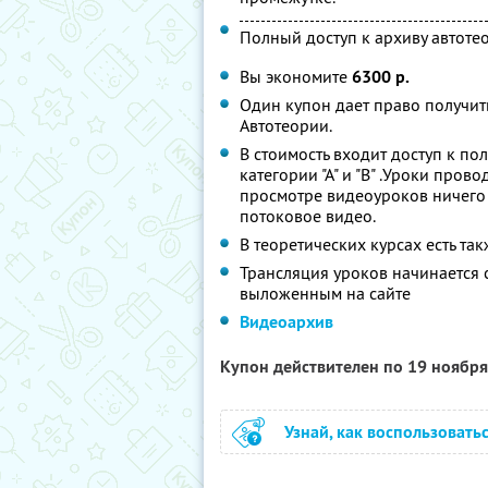
Полный доступ к архиву автоте
Вы экономите
6300 р.
Один купон дает право получи
Автотеории.
В стоимость входит доступ к п
категории "А" и "В" .Уроки про
просмотре видеоуроков ничего 
потоковое видео.
В теоретических курсах есть та
Трансляция уроков начинается 
выложенным на сайте
Видеоархив
Купон действителен по 19 ноябр
Узнай, как воспользовать