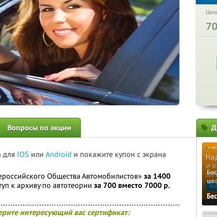
Цена
7
Вопросы по акции
Д
а для
IOS
или
Android
и покажите купон с экрана
Бе
сероссийского Общества Автомобилистов»
за 1400
шк
уп к архиву по автотеории
за 700 вместо 7000 р.
Бе
ерите интересующий вас сертификат: