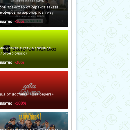
ой трансфер от сервиса заказа
нсферов из аэропортов i'way
сплатно
-10%
вый заказ в сети магазинов
олотое Яблоко»
сплатно
-20%
ца от доставки «Два берега»
сплатно
-100%
дней бесплатно в START для новых