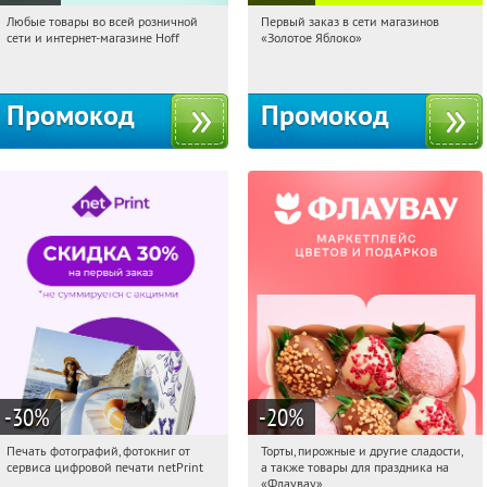
Любые товары во всей розничной
Первый заказ в сети магазинов
09:09:08
Получили:
83
09:09:08
Получи первым!
сети и интернет-магазине Hoff
«Золотое Яблоко»
Москва, 1-й Волоколамский проезд,
Россия
10с1
Промокод
Промокод
-30
%
-20
%
Печать фотографий, фотокниг от
Торты, пирожные и другие сладости,
09:09:08
Получили:
4
09:09:08
Получили:
6
сервиса цифровой печати netPrint
а также товары для праздника на
Россия
Россия
«Флаувау»