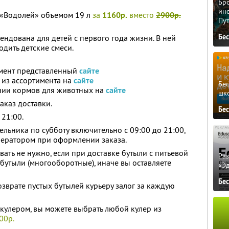
Бро
ино
 «Водолей» объемом 19 л
за
1160р.
вместо
2900р.
Пу
Бе
ндована для детей с первого года жизни. В ней
дить детские смеси.
имент представленный
сайте
из ассортимента на
сайте
Бе
нии кормов для животных на
сайте
шк
аказ доставки.
Бе
 21:00.
льника по субботу включительно с 09:00 до 21:00,
оператором при оформлении заказа.
ать не нужно, если при доставке бутыли с питьевой
Ра
бутыли (многооборотные), иначе вы оставляете
«Э
Бе
зврате пустых бутылей курьеру залог за каждую
 кулером, вы можете выбрать любой кулер из
00р.