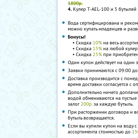
1800р.
4.
Кулер T-AEL-100 и 5 бутылей
Вода сертифицирована и рекоме
можно купать младенцев и разво
Бонусы!
• Скидка
10%
на весь ассорт
• Скидка
15%
на любой кулер 
• Скидка
25%
при приобрете
Один купон действует на один з
Заявки принимаются с 09:00 до
Доставка производится с понеде
время доставки согласуется с 
Дополнительно ничего доплачив
водой обмениваются на пустые 
залог
200р.
за каждую бутыль.
При расторжении договора и во
бутыль возвращается.
Если вы купили купон на воду с
ассортимента стоимостью до
15