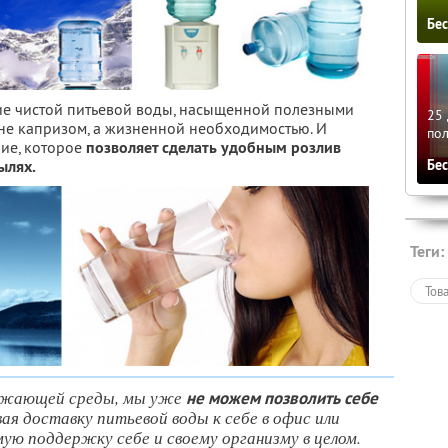
Бе
ие чистой питьевой воды, насыщенной полезными
25 
не капризом, а жизненной необходимостью. И
по
ние, которое
позволяет сделать удобным розлив
Бе
ылях.
Теги:
Тов
ужающей среды, мы уже
не можем позволить себе
вая доставку питьевой воды к себе в офис или
ую поддержку себе и своему организму в целом.