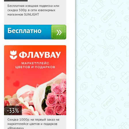
Бесплатная изящная подвеска или
09:09:08
Получили:
74
скидка 500р. в сети ювелирных
Россия
магазинов SUNLIGHT
Бесплатно
-33
%
Скидка 1000р. на первый заказ на
09:09:08
Получили:
18
маркетплейсе цветов и подарков
Россия
«Флаувау»