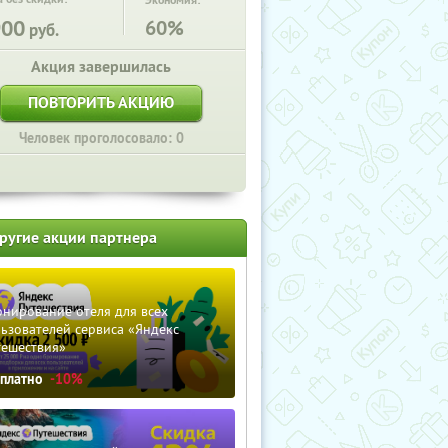
Экономия:
900
60%
руб.
Акция завершилась
ПОВТОРИТЬ АКЦИЮ
Человек проголосовало: 0
ругие акции партнера
нирование отеля для всех
ьзователей сервиса «Яндекс
тешествия»
сплатно
-10%