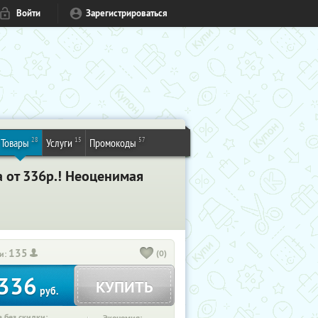
Войти
Зарегистрироваться
28
15
57
Товары
Услуги
Промокоды
 от 336р.! Неоценимая
135
(0)
и:
336
КУПИТЬ
руб.
 без скидки: