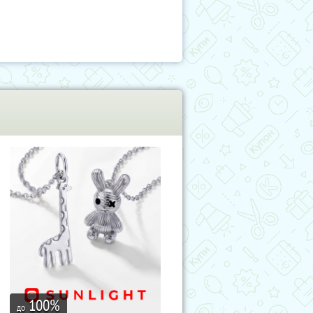
100
%
до