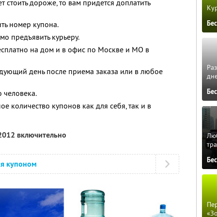
 стоить дороже, то вам придется доплатить
Кур
Бе
ть номер купона.
о предъявить курьеру.
сплатно на дом и в офис по Москве и МО в
Ра
едующий день после приема заказа или в любое
дне
Бе
 человека.
е количество купонов как для себя, так и в
 2012 включительно
Люб
тра
Бе
ся купоном
Пер
«З