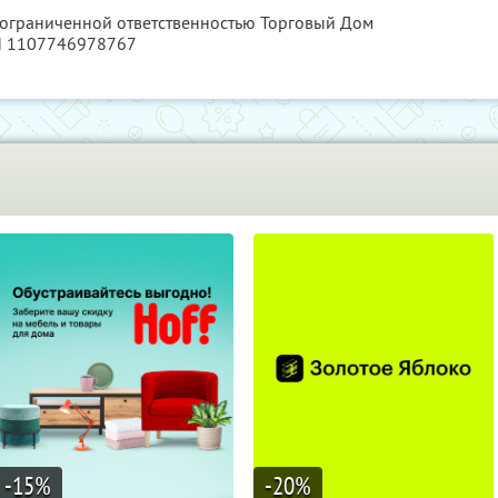
с ограниченной ответственностью Торговый Дом
Н 1107746978767
-15
%
-20
%