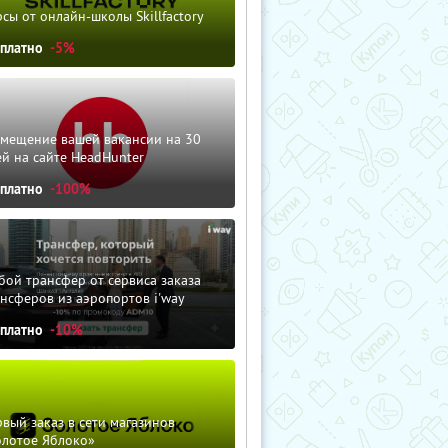
сы от онлайн-школы Skillfactory
сплатно
-5%
змещение вашей вакансии на 30
й на сайте HeadHunter
сплатно
-100%
ой трансфер от сервиса заказа
нсферов из аэропортов i'way
сплатно
-10%
вый заказ в сети магазинов
олотое Яблоко»