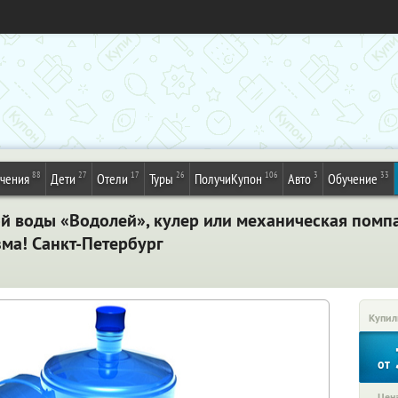
88
27
17
26
106
3
33
ечения
Дети
Отели
Туры
ПолучиКупон
Авто
Обучение
ой воды «Водолей», кулер или механическая помпа
ма! Санкт-Петербург
Купил
от
Цена