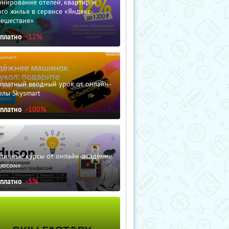
нирование отелей, квартир и
го жилья в сервисе «Яндекс
тешествия»
сплатно
-12%
сплатный вводный урок от онлайн-
олы Skysmart
сплатно
-100%
зличные курсы от онлайн-академии
дюсон»
сплатно
-5%