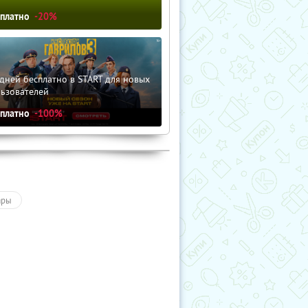
сплатно
-20%
дней бесплатно в START для новых
льзователей
сплатно
-100%
ары