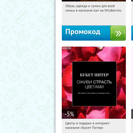
Обувь, одежда и сумки для всей
09:09:08
Получили:
32
семьи в магазине kari на Wildberries
Россия
Промокод
-5
%
Цветы и подарки в интернет-
09:09:08
Получи первым!
магазине «Букет Питер»
Владимирская