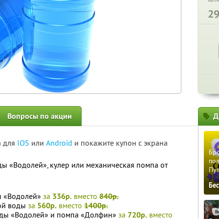
2
Вопросы по акции
Д
а для
IOS
или
Android
и покажите купон с экрана
Бро
пол
ды «Водолей», кулер или механическая помпа от
Пу
Бе
ы «Водолей»
за
336р.
вместо
840р.
ой воды
за
560р.
вместо
1400р.
оды «Водолей» и помпа «Долфин»
за
720р.
вместо