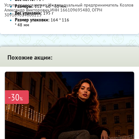
Услуги предоставляет: Индивидуальный предприниматель Козлов
Размеры:
112 * 60 * 30 мм
Александр Викторович,
ИНН 166109695480
, ОГРН
Вес упаковки:
195 г
309169014600215
Размер упаковки:
164 * 116
* 48 мм
Похожие акции:
-30
%