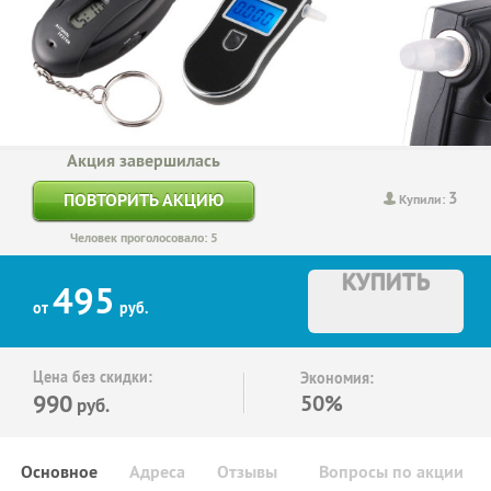
Акция завершилась
3
ПОВТОРИТЬ АКЦИЮ
Купили:
Человек проголосовало: 5
КУПИТЬ
495
от
руб.
Цена без скидки:
Экономия:
990
50%
руб.
Основное
Адреса
Отзывы
Вопросы по акции