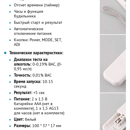
Отсчет времени (таймер)
Часы и функция
будильника
Быстрый старт и результат
Автоматическое
отключение питания
Кнопки: Power, MODE, SET,
ADJ
Технические характеристики:
Диапазон теста на
алкоголь:
0-0,19% BAC, (0-
0,95 мг/л)
Точность:
0,01% BAC
Время запуска:
10-15
секунд
Результат:
<5 сек
Питание:
2 х 1,5 В
батарейки ААА (нет в
комплекте), 1 х 1,5 AG13
для часов (нет в комплекте)
Цвет:
белый
Размеры:
100 * 37 * 17 мм