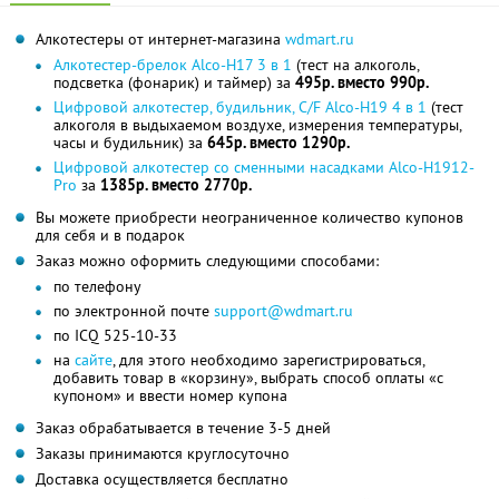
Алкотестеры от интернет-магазина
wdmart.ru
Алкотестер-брелок Alco-H17 3 в 1
(тест на алкоголь,
подсветка (фонарик) и таймер) за
495р. вместо 990р.
Цифровой алкотестер, будильник, C/F Alco-H19 4 в 1
(тест
алкоголя в выдыхаемом воздухе, измерения температуры,
часы и будильник) за
645р. вместо 1290р.
Цифровой алкотестер со сменными насадками Alco-H1912-
Pro
за
1385р. вместо 2770р.
Вы можете приобрести неограниченное количество купонов
для себя и в подарок
Заказ можно оформить следующими способами:
по телефону
по электронной почте
support@wdmart.ru
по ICQ 525-10-33
на
сайте
, для этого необходимо зарегистрироваться,
добавить товар в «корзину», выбрать способ оплаты «с
купоном» и ввести номер купона
Заказ обрабатывается в течение 3-5 дней
Заказы принимаются круглосуточно
Доставка осуществляется бесплатно