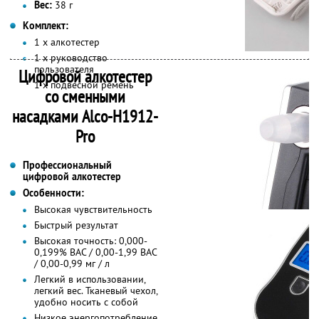
Вес:
38 г
Комплект:
1 х алкотестер
1 х руководство
пользователя
Цифровой алкотестер
1 х подвесной ремень
со сменными
насадками Alco-H1912-
Pro
Профессиональный
цифровой алкотестер
Особенности:
Высокая чувствительность
Быстрый результат
Высокая точность: 0,000-
0,199% BAC / 0,00-1,99 BAC
/ 0,00-0,99 мг / л
Легкий в использовании,
легкий вес. Тканевый чехол,
удобно носить с собой
Низкое энергопотребление,