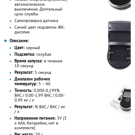
автоматическое
выключение. Длительный
срок службы
Самопроверка датчика
Синий цвет подсветки ЖК-
дисплея
Описание:
Цвет:
черный
Подсветка:
голубая
Время запуска:
в течение
10 секунд
Результат:
5 секунд
Диапазон рабочих
температур:
5 ~ 40
Точность:
0,000-0,199%
BAC / 0,00-1,99 BAC / 0,00-
0,99 мг / л
Результат:
% BAC / BAC / мг
/ л
Напряжение питания:
3V (3
х AAA, батарейки, нет в
комплекте)
Вес нетто:
70 г