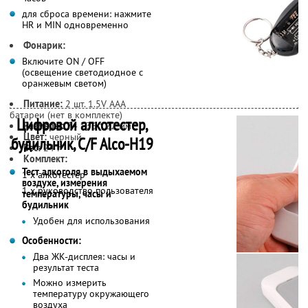
для сброса времени: нажмите
HR и MIN одновременно
Фонарик:
Включите ON / OFF
(освещение светодиодное с
оранжевым светом)
Питание:
2 шт. 1.5V AAA
батареи (нет в комплекте)
Цифровой алкотестер,
Размеры:
74 * 36 * 22 мм
Цвет:
черный
будильник, C/F Alco-H19
Вес:
24 г
Комплект:
Тест алкоголя в выдыхаемом
1 х алкотестер
воздухе, измерения
1 х руководство пользователя
температуры, часы и
будильник
Удобен для использования
Особенности:
Два ЖК-дисплея: часы и
результат теста
Можно измерить
температуру окружающего
воздуха