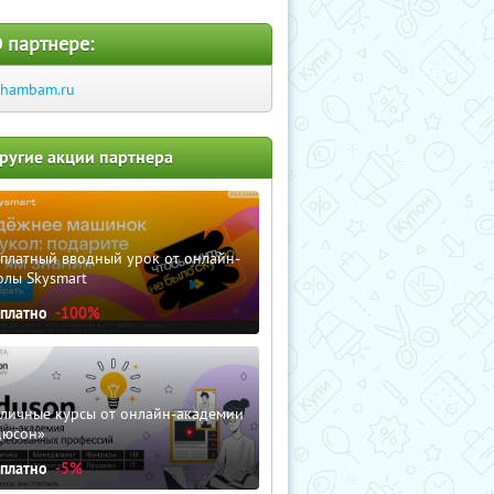
 партнере:
hambam.ru
ругие акции партнера
сплатный вводный урок от онлайн-
олы Skysmart
сплатно
-100%
зличные курсы от онлайн-академии
дюсон»
сплатно
-5%