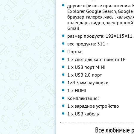
другие офисные приложения: E
Explorer, Google Search, Google
браузер, галерея, часы, калькул
календарь, видео, электронной
Gmail
размер продукта: 192×115×11,
вес продукта: 311 г
Порты:
1 х слот для карт памяти TF
1 х USB порт MINI
1 х USB 2.0 порт
1×3,5 мм наушники
1 х HDMI
Комплектация:
1 х зарядное устройство
1 х USB кабель
Все любимые р