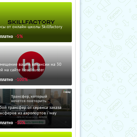
сы от онлайн-школы Skillfactory
сплатно
-5%
змещение вашей вакансии на 30
й на сайте HeadHunter
сплатно
-100%
ой трансфер от сервиса заказа
нсферов из аэропортов i'way
сплатно
-10%