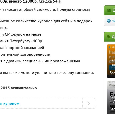
00р. вместо 12000р.
Скидка 54%
 взносом от общей стоимости. Полную стоимость
О
ченное количество купонов для себя и в подарок
w
овека
ли СМС-купон на месте
Д
анкт-Петербургу - 400р.
транспортной компанией
арительной договоренности
Бе
тся с другими специальными предложениями
шк
 вы также можете уточнить по телефону компании:
Бе
я 2013 включительно
Ра
«Э
ся купоном
Бе