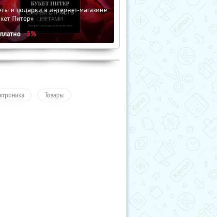
ты и подарки в интернет-магазине
кет Питер»
сплатно
-5%
ктроника
Товары