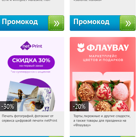
Москва, 1-й Волоколамский проезд,
Россия
10с1
Промокод
Промокод
-30
%
-20
%
Печать фотографий, фотокниг от
Торты, пирожные и другие сладости,
01:30:00
Получили:
4
01:30:00
Получили:
6
сервиса цифровой печати netPrint
а также товары для праздника на
Россия
Россия
«Флаувау»