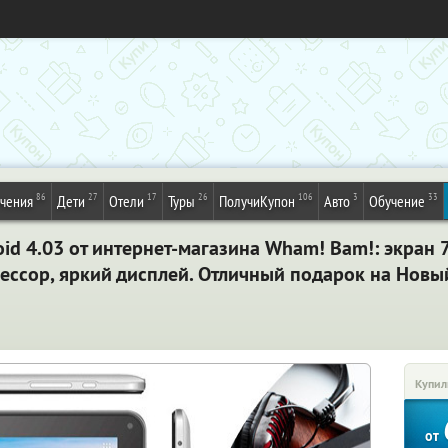
86
27
17
26
106
3
33
ечения
Дети
Отели
Туры
ПолучиКупон
Авто
Обучение
id 4.03 от интернет-магазина Wham! Bam!: экран 7
ессор, яркий дисплей. Отличный подарок на Новы
Купил
от