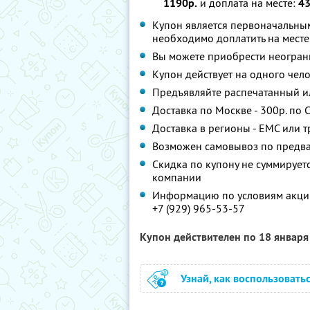
1190р.
и доплата на месте:
43
Купон является первоначальным
необходимо доплатить на месте
Вы можете приобрести неограни
Купон действует на одного чел
Предъявляйте распечатанный и
Доставка по Москве - 300р. по С
Доставка в регионы - ЕМС или 
Возможен самовывоз по предв
Скидка по купону не суммируе
компании
Информацию по условиям акции
+7 (929) 965-53-57
Купон действителен по 18 январ
Узнай, как воспользовать