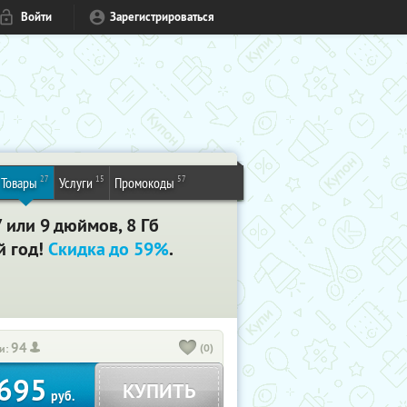
Войти
Зарегистрироваться
27
15
57
Товары
Услуги
Промокоды
 или 9 дюймов, 8 Гб
й год!
Скидка до 59%
.
94
(0)
и:
695
КУПИТЬ
руб.