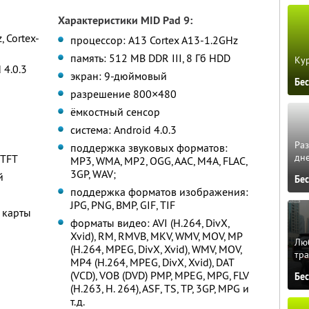
Характеристики MID Pad 9:
 Cortex-
процессор: A13 Cortex A13-1.2GHz
память: 512 MB DDR III, 8 Гб HDD
Кур
 4.0.3
экран: 9-дюймовый
Бе
разрешение 800×480
ёмкостный сенсор
система: Android 4.0.3
Ра
поддержка звуковых форматов:
дне
 TFT
MP3, WMA, MP2, OGG, AAC, M4A, FLAC,
3GP, WAV;
й
Бе
поддержка форматов изображения:
JPG, PNG, BMP, GIF, TIF
 карты
форматы видео: AVI (H.264, DivX,
Xvid), RM, RMVB, MKV, WMV, MOV, MP
Люб
(H.264, MPEG, DivX, Xvid), WMV, MOV,
тра
MP4 (H.264, MPEG, DivX, Xvid), DAT
(VCD), VOB (DVD) PMP, MPEG, MPG, FLV
Бе
(H.263, H. 264), ASF, TS, TP, 3GP, MPG и
т.д.