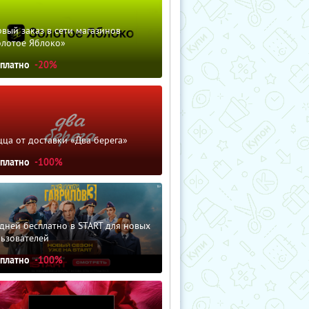
вый заказ в сети магазинов
олотое Яблоко»
сплатно
-20%
ца от доставки «Два берега»
сплатно
-100%
дней бесплатно в START для новых
льзователей
сплатно
-100%