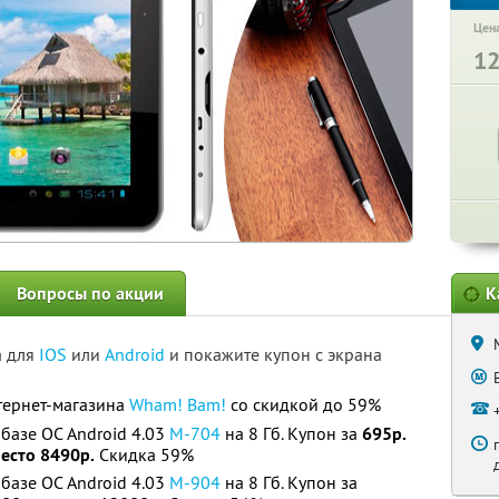
Цена
1
Вопросы по акции
К
а для
IOS
или
Android
и покажите купон с экрана
тернет-магазина
Wham! Bam!
со скидкой до 59%
базе ОС Android 4.03
M-704
на 8 Гб. Купон за
695р.
есто 8490р.
Скидка 59%
базе ОС Android 4.03
M-904
на 8 Гб. Купон за