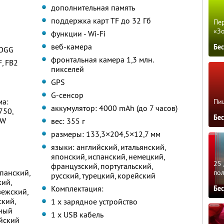
дополнительная память
поддержка карт TF до 32 Гб
Пер
«З
функции - Wi-Fi
веб-камера
Бе
/OGG
фронтальная камера 1,3 млн.
F, FB2
пикселей
GPS
G-сенсор
ма:
Пиц
аккумулятор: 4000 mAh (до 7 часов)
750,
Бе
0W
вес: 355 г
размеры: 133,3×204,5×12,7 мм
языки: английский, итальянский,
японский, испанский, немецкий,
25 
французский, португальский,
спанский,
по
русский, турецкий, корейский
кий,
Комплектация:
Бе
вежский,
ский,
1 х зарядное устройство
нный
1 х USB кабель
йский