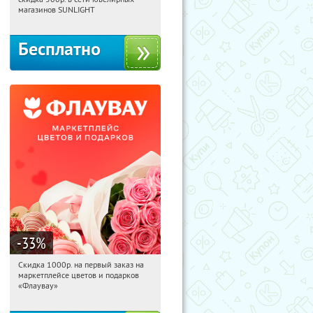
Россия
магазинов SUNLIGHT
Бесплатно
-33
%
Скидка 1000р. на первый заказ на
01:30:00
Получили:
18
маркетплейсе цветов и подарков
Россия
«Флаувау»