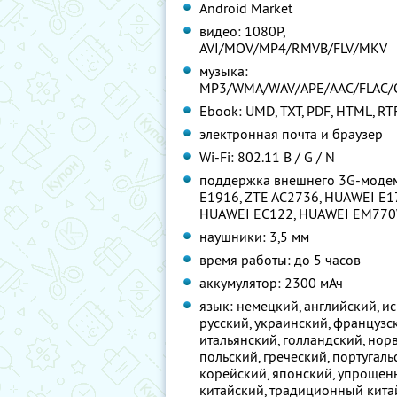
Android Market
видео: 1080P,
AVI/MOV/MP4/RMVB/FLV/MKV
музыка:
MP3/WMA/WAV/APE/AAC/FLAC
Ebook: UMD, TXT, PDF, HTML, RT
электронная почта и браузер
Wi-Fi: 802.11 B / G / N
поддержка внешнего 3G-моде
E1916, ZTE AC2736, HUAWEI E1
HUAWEI EC122, HUAWEI EM77
наушники: 3,5 мм
время работы: до 5 часов
аккумулятор: 2300 мАч
язык: немецкий, английский, и
русский, украинский, французс
итальянский, голландский, нор
польский, греческий, португаль
корейский, японский, упроще
китайский, традиционный кита