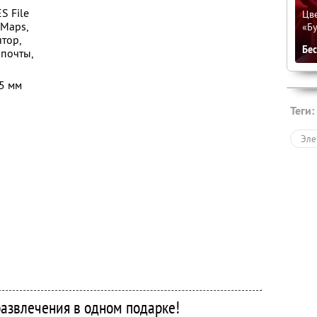
S File
Цве
 Maps,
«Бу
ятор,
Бе
 почты,
5 мм
Теги:
Эле
азвлечения в одном подарке!