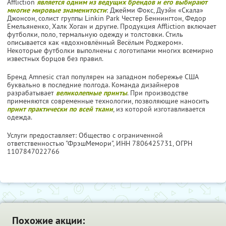
Affliction
является одним из ведущих брендов и его выбирают
многие мировые знаменитости
: Джейми Фокс, Дуэйн «Скала»
Джонсон, солист группы Linkin Park Честер Беннингтон, Федор
Емельяненко, Халк Хоган и другие. Продукция Affliction включает
футболки, поло, термальную одежду и толстовки. Стиль
описывается как «вдохновлённый Весёлым Роджером».
Некоторые футболки выполнены с логотипами многих всемирно
известных борцов без правил.
Бренд Amnesic стал популярен на западном побережье США
буквально в последние полгода. Команда дизайнеров
разрабатывает
великолепные принты
. При производстве
применяются современные технологии, позволяющие наносить
принт практически по всей ткани
, из которой изготавливается
одежда.
Услуги предоставляет: Общество с ограниченной
ответственностью "ФрэшМемори",
ИНН 7806425731
, ОГРН
1107847022766
Похожие акции: