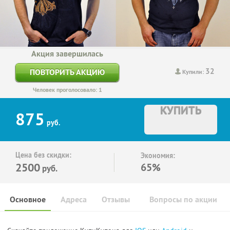
Акция завершилась
32
ПОВТОРИТЬ АКЦИЮ
Купили:
Человек проголосовало: 1
КУПИТЬ
875
руб.
Цена без скидки:
Экономия:
2500
65%
руб.
Основное
Адреса
Отзывы
Вопросы по акции