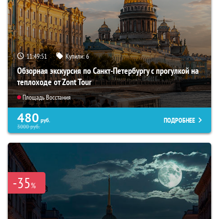
11:49:50
Купили:
6
Обзорная экскурсия по Санкт-Петербургу с прогулкой на
теплоходе от Zont Tour
Площадь Восстания
480
ПОДРОБНЕЕ
руб.
3000
руб.
-35
%