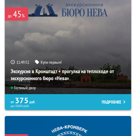
45
%
до
11:49:50
Купи первым!
Экскурсия в Кронштадт + прогулка на теплоходе от
экскурсионного бюро «Нева»
Гостиный двор
375
ПОДРОБНЕЕ
от
руб.
до
3800
руб.