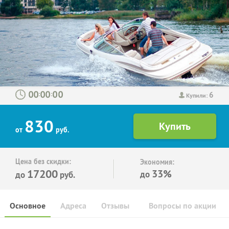
6
:
:
Купили:
830
от
руб.
Цена без скидки:
Экономия:
17200
33%
до
до
руб.
Основное
Адреса
Отзывы
Вопросы по акции