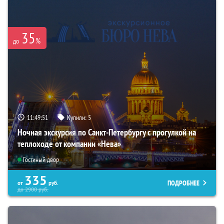
35
%
до
11:49:50
Купили:
5
Ночная экскурсия по Санкт-Петербургу с прогулкой на
теплоходе от компании «Нева»
Гостиный двор
335
ПОДРОБНЕЕ
от
руб.
до
2900
руб.