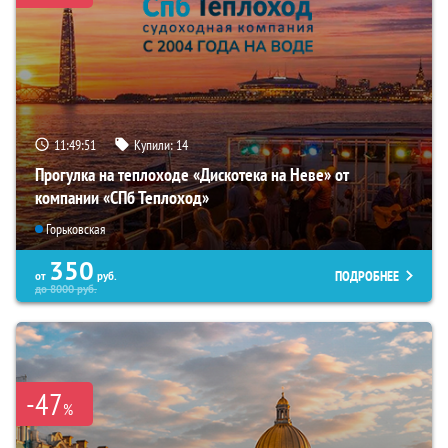
11:49:50
Купили:
14
Прогулка на теплоходе «Дискотека на Неве» от
компании «СПб Теплоход»
Горьковская
350
ПОДРОБНЕЕ
от
руб.
до
8000
руб.
-47
%