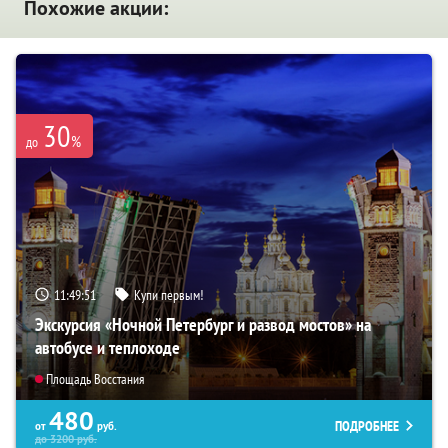
Похожие акции:
30
%
до
11:49:50
Купи первым!
Экскурсия «Ночной Петербург и развод мостов» на
автобусе и теплоходе
Площадь Восстания
480
ПОДРОБНЕЕ
от
руб.
до
3200
руб.