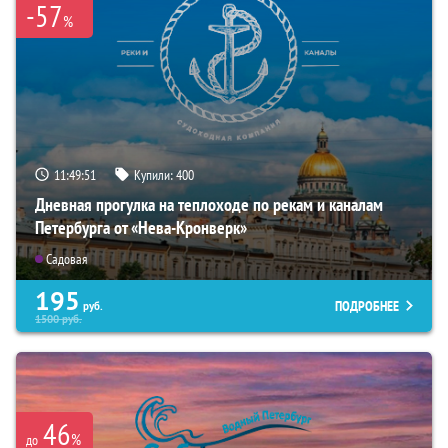
-57
%
11:49:50
Купили:
400
Дневная прогулка на теплоходе по рекам и каналам
Петербурга от «Нева-Кронверк»
Садовая
195
ПОДРОБНЕЕ
руб.
1500
руб.
46
%
до