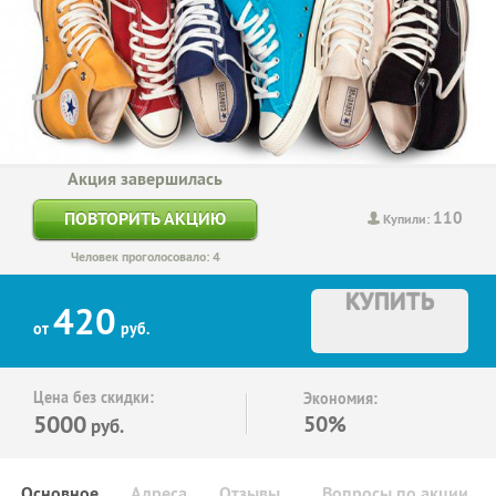
Акция завершилась
110
ПОВТОРИТЬ АКЦИЮ
Купили:
Человек проголосовало: 4
КУПИТЬ
420
от
руб.
Цена без скидки:
Экономия:
5000
50%
руб.
Основное
Адреса
Отзывы
Вопросы по акции