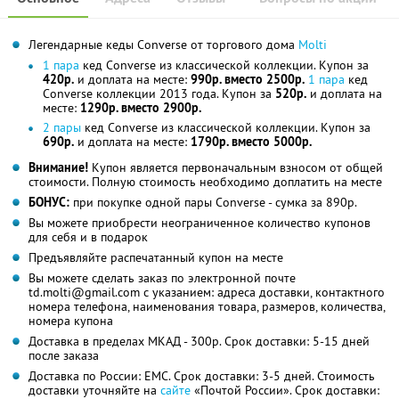
Легендарные кеды Converse от торгового дома
Molti
1 пара
кед Converse из классической коллекции. Купон за
420р.
и доплата на месте:
990р. вместо 2500р.
1 пара
кед
Converse коллекции 2013 года. Купон за
520р.
и доплата на
месте:
1290р. вместо 2900р.
2 пары
кед Converse из классической коллекции. Купон за
690р.
и доплата на месте:
1790р. вместо 5000р.
Внимание!
Купон является первоначальным взносом от общей
стоимости. Полную стоимость необходимо доплатить на месте
БОНУС:
при покупке одной пары Converse - сумка за 890р.
Вы можете приобрести неограниченное количество купонов
для себя и в подарок
Предъявляйте распечатанный купон на месте
Вы можете сделать заказ по электронной почте
td.molti@gmail.com с указанием: адреса доставки, контактного
номера телефона, наименования товара, размеров, количества,
номера купона
Доставка в пределах МКАД - 300р. Срок доставки: 5-15 дней
после заказа
Доставка по России: ЕМС. Срок доставки: 3-5 дней. Стоимость
доставки уточняйте на
сайте
«Почтой России». Срок доставки: