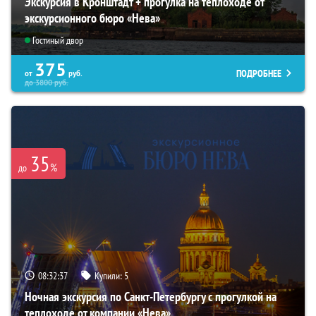
Экскурсия в Кронштадт + прогулка на теплоходе от
экскурсионного бюро «Нева»
Гостиный двор
375
ПОДРОБНЕЕ
от
руб.
до
3800
руб.
35
%
до
08:32:36
Купили:
5
Ночная экскурсия по Санкт-Петербургу с прогулкой на
теплоходе от компании «Нева»