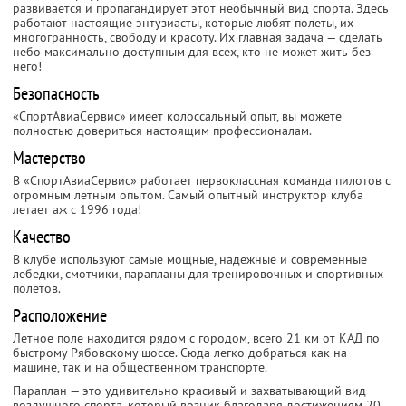
развивается и пропагандирует этот необычный вид спорта. Здесь
работают настоящие энтузиасты, которые любят полеты, их
многогранность, свободу и красоту. Их главная задача — сделать
небо максимально доступным для всех, кто не может жить без
него!
Безопасность
«СпортАвиаСервис» имеет колоссальный опыт, вы можете
полностью довериться настоящим профессионалам.
Мастерство
В «СпортАвиаСервис» работает первоклассная команда пилотов с
огромным летным опытом. Самый опытный инструктор клуба
летает аж с 1996 года!
Качество
В клубе используют самые мощные, надежные и современные
лебедки, смотчики, парапланы для тренировочных и спортивных
полетов.
Расположение
Летное поле находится рядом с городом, всего 21 км от КАД по
быстрому Рябовскому шоссе. Сюда легко добраться как на
машине, так и на общественном транспорте.
Параплан — это удивительно красивый и захватывающий вид
воздушного спорта, который возник благодаря достижениям 20