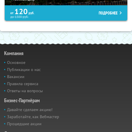
120
ПОДРОБНЕЕ
от
руб.
до
1300
руб.
Компания
Основное
Публикации о нас
Вакансии
Правила сервиса
Ответы на вопросы
Бизнес-Партнёрам
Давайте сделаем акцию!
Заработайте, как Вебмастер
Прошедшие акции