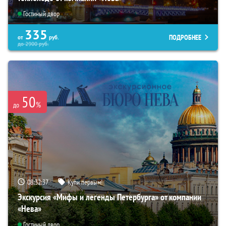
Гостиный двор
335
ПОДРОБНЕЕ
от
руб.
до
2900
руб.
50
%
до
08:32:36
Купи первым!
Экскурсия «Мифы и легенды Петербурга» от компании
«Нева»
Гостиный двор