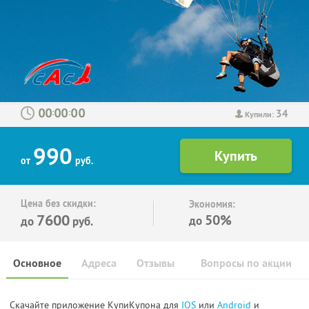
34
:
:
Купили:
990
от
руб.
Цена без скидки:
Экономия:
7600
50%
до
до
руб.
Основное
Адреса
Отзывы
Вопросы по акции
Скачайте приложение КупиКупона для
IOS
или
Android
и