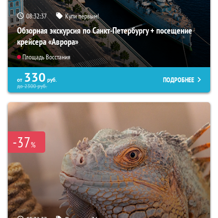
08:32:36
Купи первым!
Обзорная экскурсия по Санкт-Петербургу + посещение
крейсера «Аврора»
Площадь Восстания
330
ПОДРОБНЕЕ
от
руб.
до
2300
руб.
-37
%