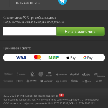
не выходя из чата:
Сэкономьте до 90% при любых покупках
Подпишитесь на самые выгодные предложения
Принимаем к оплате:
2010-2026 © КупиКупон. Все права защищены.
Все права на товарный знак "КупиКупон" и на сайт www.kupikupon.ru принадлежат
OOO «Агентство цифровых решений» ИНН 7705523387, ОГРН 1127747063212