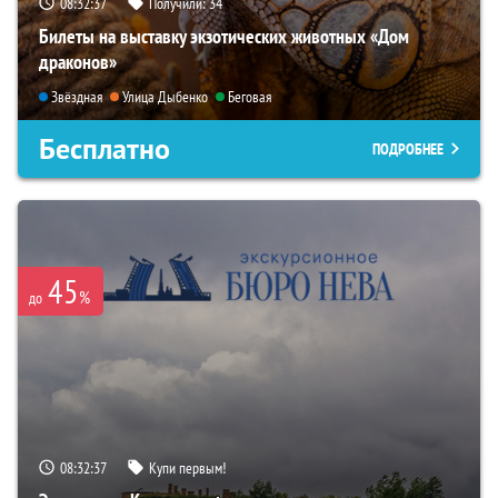
08:32:36
Получили:
34
Билеты на выставку экзотических животных «Дом
драконов»
Звёздная
Улица Дыбенко
Беговая
Бесплатно
ПОДРОБНЕЕ
45
%
до
08:32:36
Купи первым!