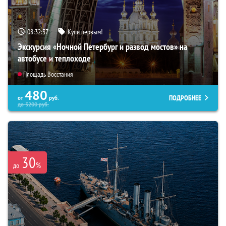
08:32:36
Купи первым!
Экскурсия «Ночной Петербург и развод мостов» на
автобусе и теплоходе
Площадь Восстания
480
ПОДРОБНЕЕ
от
руб.
до
3200
руб.
30
%
до